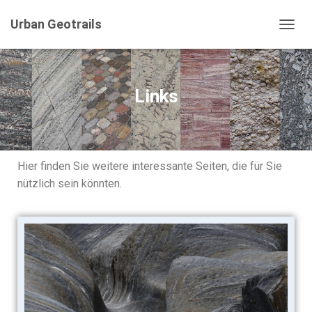
Urban Geotrails
T
O
G
G
L
Links
E
N
A
V
I
Hier finden Sie weitere interessante Seiten, die für Sie
G
A
nützlich sein könnten.
T
I
O
N